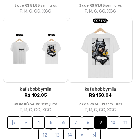
3x de R$ 51,85
sem juros
3x de R$ 51,85
sem juros
P, M, G, GG, XGG
P, M, G, GG, XGG
katiabobbymila
katiabobbymila
R$ 102,85
R$ 150,04
3x de R$ 34,28
sem juros
3x de R$ 50,01
sem juros
P, M, G, GG, XGG
P, M, G, GG, XGG
|<
«
4
5
6
7
8
9
10
11
12
13
14
»
>|