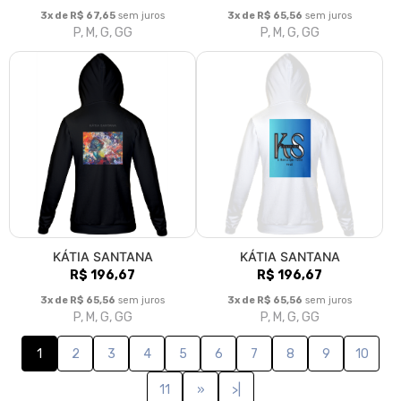
3x de R$ 67,65
sem juros
3x de R$ 65,56
sem juros
P, M, G, GG
P, M, G, GG
KÁTIA SANTANA
KÁTIA SANTANA
R$ 196,67
R$ 196,67
3x de R$ 65,56
sem juros
3x de R$ 65,56
sem juros
P, M, G, GG
P, M, G, GG
1
2
3
4
5
6
7
8
9
10
11
»
>|