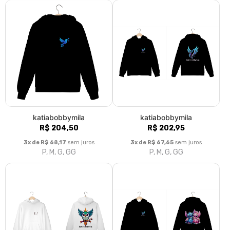
katiabobbymila
katiabobbymila
R$ 204,50
R$ 202,95
3x de R$ 68,17
sem juros
3x de R$ 67,65
sem juros
P, M, G, GG
P, M, G, GG