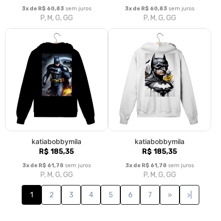
3x de R$ 60,83
sem juros
3x de R$ 60,83
sem juros
P, M, G, GG
P, M, G, GG
katiabobbymila
katiabobbymila
R$ 185,35
R$ 185,35
3x de R$ 61,78
sem juros
3x de R$ 61,78
sem juros
P, M, G, GG
P, M, G, GG
1
2
3
4
5
6
7
»
>|