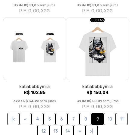
3x de R$ 51,85
sem juros
3x de R$ 51,85
sem juros
P, M, G, GG, XGG
P, M, G, GG, XGG
katiabobbymila
katiabobbymila
R$ 102,85
R$ 150,04
3x de R$ 34,28
sem juros
3x de R$ 50,01
sem juros
P, M, G, GG, XGG
P, M, G, GG, XGG
|<
«
4
5
6
7
8
9
10
11
12
13
14
»
>|