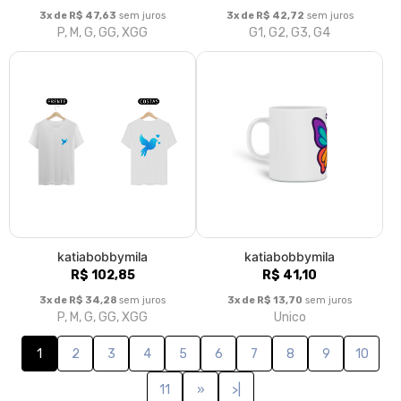
3x de R$ 47,63
sem juros
3x de R$ 42,72
sem juros
P, M, G, GG, XGG
G1, G2, G3, G4
katiabobbymila
katiabobbymila
R$ 102,85
R$ 41,10
3x de R$ 34,28
sem juros
3x de R$ 13,70
sem juros
P, M, G, GG, XGG
Unico
1
2
3
4
5
6
7
8
9
10
11
»
>|