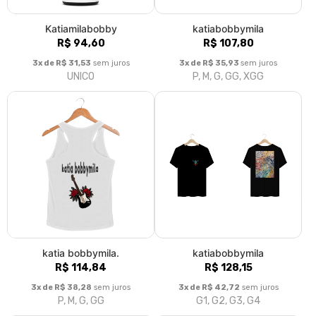
Katiamilabobby
katiabobbymila
R$ 94,60
R$ 107,80
3x de R$ 31,53
sem juros
3x de R$ 35,93
sem juros
UNICO
P, M, G, GG, XGG
katia bobbymila.
katiabobbymila
R$ 114,84
R$ 128,15
3x de R$ 38,28
sem juros
3x de R$ 42,72
sem juros
P, M, G, GG
G1, G2, G3, G4