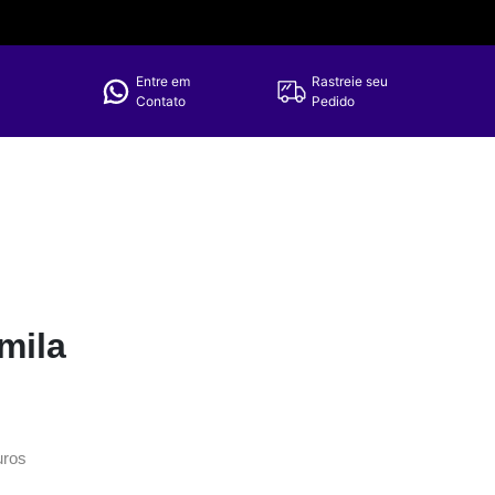
Entre em
Rastreie seu
Contato
Pedido
mila
uros