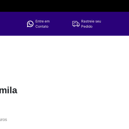
Entre em
Rastreie seu
Contato
Pedido
mila
uros