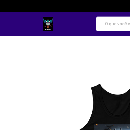
katibobbymila - Camisetas e produtos p