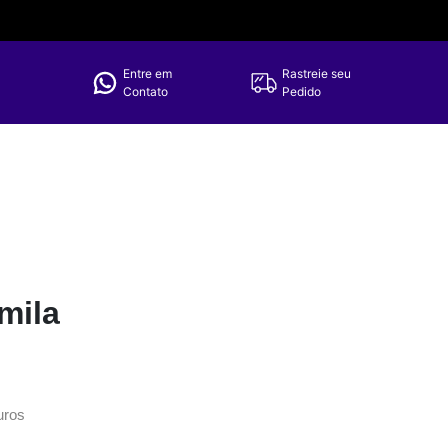
Entre em
Rastreie seu
Contato
Pedido
mila
uros