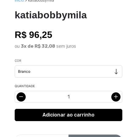
Início
>
katiabobbymila
katiabobbymila
R$ 96,25
ou
3x de R$ 32,08
sem juros
COR
QUANTIDADE