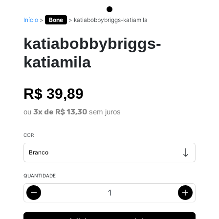
Início
>
Bone
>
katiabobbybriggs-katiamila
katiabobbybriggs-
katiamila
R$ 39,89
ou
3x de R$ 13,30
sem juros
COR
QUANTIDADE