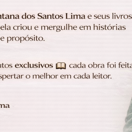
tiabobbymila
katiabobbymila
R$ 96,25
R$ 96,25
R$ 32,08
sem juros
3x de R$ 32,08
sem juros
UNICO
UNICO