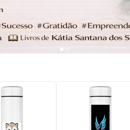
tiabobbymila
katiabobbymila
R$ 94,60
R$ 94,60
R$ 31,53
sem juros
3x de R$ 31,53
sem juros
UNICO
UNICO