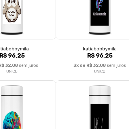
Fale conosco
Trocas / Devoluções
P
Rastrear Pedido