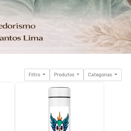
katiabobbymila
R$ 94,60
3x de R$ 31,53
sem juros
UNICO