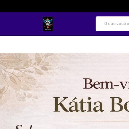
katibobbymila - Camisetas e produtos p
Todos os Produtos