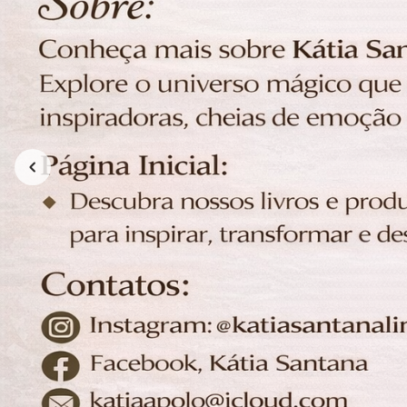
Katiamilabobby
ka
R$ 94,60
3x de R$ 31,53
sem juros
3x de 
UNICO