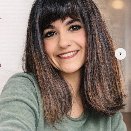
katiabobbymila
R$ 96,25
3x de R$ 32,08
sem juros
UNICO