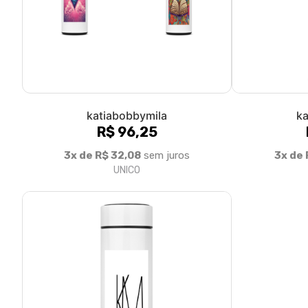
Sobre nós
© Dados do vendedor: CPF 088.395.646-24
Acompanhe-nos: