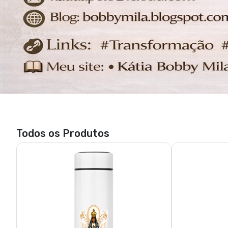
katiabobbymila
ka
R$ 96,25
3x de R$ 32,08
sem juros
3x de 
UNICO