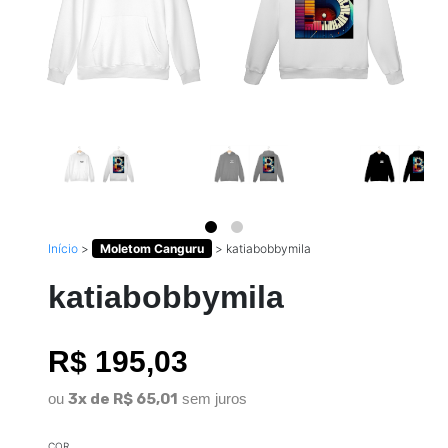
Início
>
Moletom Canguru
>
katiabobbymila
katiabobbymila
R$ 195,03
ou
3x de R$ 65,01
sem juros
COR